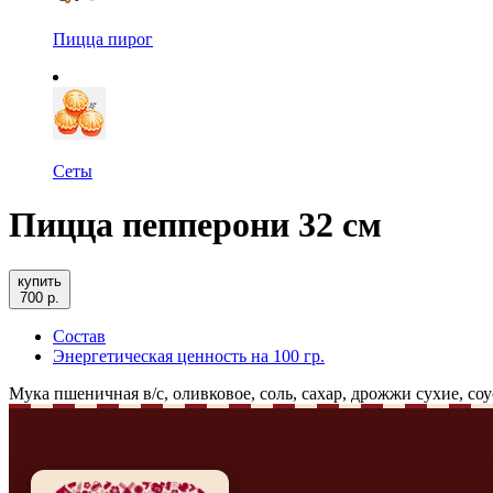
Пицца пирог
Сеты
Пицца пепперони 32 см
купить
700 р.
Состав
Энергетическая ценность на 100 гр.
Мука пшеничная в/с, оливковое, соль, сахар, дрожжи сухие, со