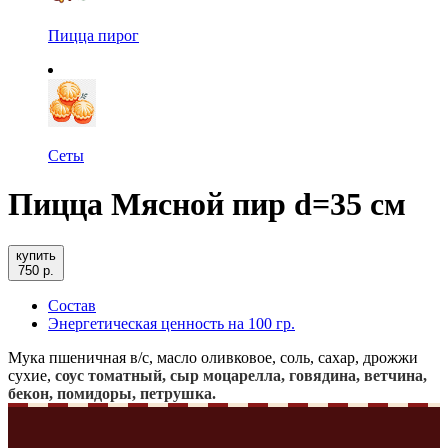
Пицца пирог
Сеты
Пицца Мясной пир d=35 см
купить
750 р.
Состав
Энергетическая ценность на 100 гр.
Мука пшеничная в/с, масло оливковое, соль, сахар, дрожжи
сухие,
соус томатный, сыр моцарелла, говядина, ветчина,
бекон, помидоры, петрушка.